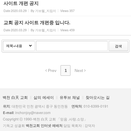
사이트 개편 공지
Date
2020.03.29
By
가브렐_지킴이
Views
357
교회 공지 사이트 개편중 입니다.
Date
2020.03.29
By
가브렐_지킴이
Views
459
검색
Prev
1
Next
백천 白天 교회
삶의 에세이
유투브 채널
찾아오시는 길
위치
: 대한민국 인천 광역시 중구 동인천동
연락처
: 010-6399-0191
E-mail
: inchonjoy@naver.com
Copyright ⓒ 1990-백천 白天 교회 「믿음 .사랑.소망」
기독교 성결회
백천교회 인터넷 예배처
담임 목회자 : 강덕자