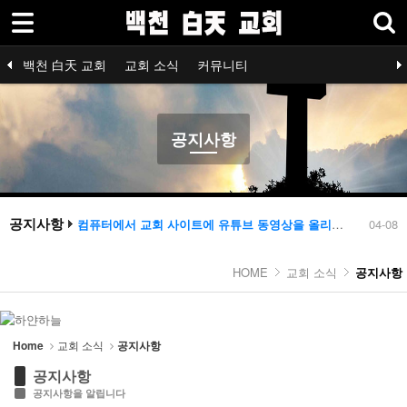
로그인
회원가입
Sketchbook5, 스케치북5
백천 白天 교회
백천 白天 교회
교회 소식
커뮤니티
교회 소식
공지사항
신학 /종교 /철학 /
최근소식
청년회
교회예배
장년회
기독교 소식
자유게시판
은혜와 찬양
™-가입인
공지사항
- 공지사항
Sketchbook5, 스케치북5
- 최근소식
- 교회예배
공지사항
컴퓨터에서 교회 사이트에 유튜브 동영상을 올리시는 방법 설명
04-08
2
교회 홈페이지 작업을 완료 했습니다
04-06
- 기독교 소식
공지
04-04
HOME
교회 소식
공지사항
공지사항 테스트
04-04
- 은혜와 찬양
1
레이아웃 작업
03-31
컴퓨터에서 교회 사이트에 유튜브 동영상을 올리시는 방법 설명
04-08
- ™삶-에세이
2
Home
교회 소식
공지사항
커뮤니티
공지사항
공지사항을 알립니다