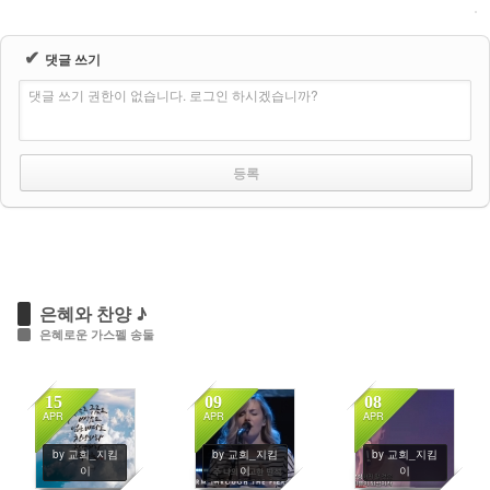
✔
댓글 쓰기
댓글 쓰기 권한이 없습니다. 로그인 하시겠습니까?
은혜와 찬양 ♪
은혜로운 가스펠 송둘
15
09
08
APR
APR
APR
322
981
407
by 교회_지킴
by 교회_지킴
by 교회_지킴
이
이
이