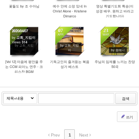
꽃들도 by 조 수아님
예수 안에 소망 있네 In
영상 특별기도회 특송(이
Christ Alone - Kristene
성경 배우. 원하고 바라고
Dimarco
기도합니다)
07
07
23
2020/04/07
APR
APR
MAR
by
교회_지킴이
Views
314
673
309
by 교회_지킴
by 교회_지킴
이
이
by 원애니
[Vol 12] 마음에 평안을 주
기독교인의 즐겨듣는 복음
주님의 임제를 느끼는 찬양
는 CCM 피아노 연주 - 크
성가 베스트
50곡
리스찬 BGM
검색
쓰기
Prev
1
Next