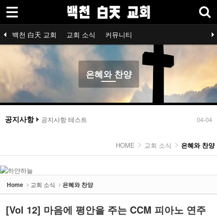
로그인
회원가입
Sketchbook5, 스케치북5
백천 白天 교회
백천 白天 교회
교회 소식
커뮤니티
교회 소식
공지사항
신학 /종교 /철학 /
최근소식
청년회
교회예배
장년회
기독교 소식
자유게시판
은혜와 찬양
™-가입인
은혜와 찬양
- 공지사항
Sketchbook5, 스케치북5
- 최근소식
컴퓨터에서 교회 사이트에 유튜브 동영상을 올리시는 방법 설명
04-08
2
교회 홈페이지 작업을 완료 했습니다
04-06
- 교회예배
공지
04-04
공지사항
공지사항 테스트
04-04
1
레이아웃 작업
03-31
- 기독교 소식
컴퓨터에서 교회 사이트에 유튜브 동영상을 올리시는 방법 설명
04-08
HOME
교회 소식
은혜와 찬양
2
- 은혜와 찬양
- ™삶-에세이
Home
교회 소식
은혜와 찬양
커뮤니티
[Vol 12] 마음에 평안을 주는 CCM 피아노 연주