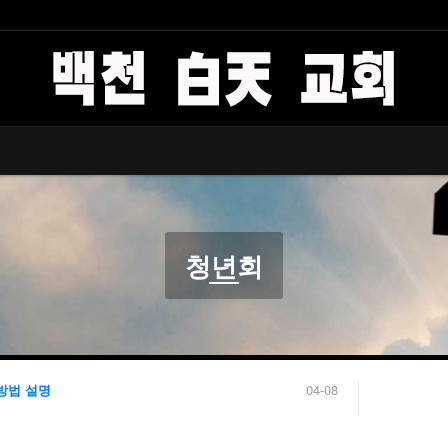
백천 白天 교회
교회 소식
커뮤니티
청년회
방법 설명
04-08
04-06
04-04
04-04
03-31