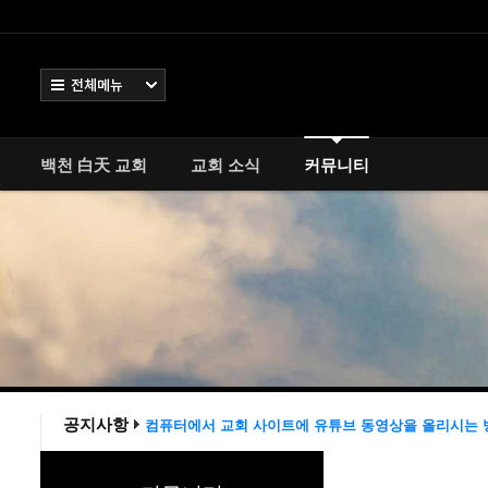
Select language
전체보기
백천 白天 교회
교회 소식
백천 白天 교회
교회 소식
커뮤니티
커뮤니티
- 신학 /종교 /철학 /
- 청년회
- 장년회
- 자유게시판
컴퓨터에서 교회 사이트에 유튜브 동영상을 올리시는 
- ™-가입인사
공지사항
2
교회 홈페이지 작업을 완료 했습니다
공지
공지사항 테스트
1
레이아웃 작업