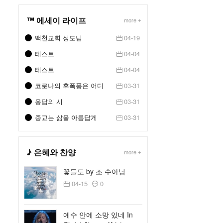
™ 에세이 라이프
more +
백천교회 성도님
04-19
테스트
04-04
테스트
04-04
코로나의 후폭풍은 어디
03-31
로갈까..
응답의 시
03-31
종교는 삶을 아름답게
03-31
하지만
♪ 은혜와 찬양
more +
꽃들도 by 조 수아님
04-15
0
예수 안에 소망 있네 In