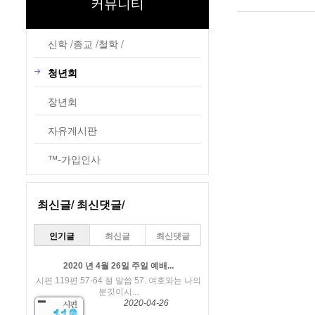
커뮤니티
컴퓨터에서 교회 사이트에 유튜브 동영상을 올리시는 
2
신학 /종교 /철학 /
청년회
장년회
자유게시판
™-가입인사
최신글/ 최신댓글/
인기글
최신글
최신댓글
2020 년 4월 26일 주일 예배...
시편 119편 57-64 절 말씀 57. 여호와는 나의
분깃이시...
2020-04-26