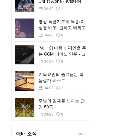
Christ Alone - Kristene
Dimarco
04-09
1
영상 특별기도회 특송(이
성경 배우. 원하고 바라고
기도합니다)
04-08
0
[Vol 12] 마음에 평안을 주
는 CCM 피아노 연주 - 크
리스찬 BGM
04-07
0
기독교인의 즐겨듣는 복
음성가 베스트
04-07
1
주님의 임제를 느끼는 찬
양 50곡
03-23
0
예배 소식
more +