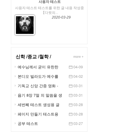
사용자 테스트
사용자 테스트 테스트를 위한 글 내용 작성중
【다윗의...
2020-03-29
신학 /종교 /철학 /
more +
예수님께서 굳이 유한한
04-09
인간의 몸을 입고 오신 ...
본디오 빌라도가 예수를
04-02
처형한 이유(유투브)
기독교 신앙 간증 영화 -
03-31
뒤늦게 찾아온 행복 (2...
욥기 8장 7절 의 말씀을 생
03-31
각 하면서
세번쩨 테스트 생성용 글
03-28
페이지 만들기 테스트용
03-28
공부 테스트
03-27