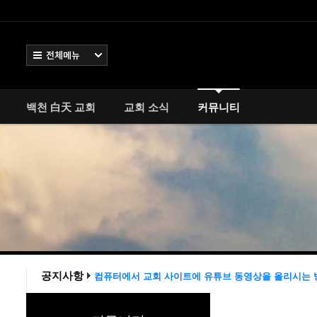
로그인
회원가입
Sketchbook5, 스케치북5
Sketchbook5, 스케치북5
Select language
전체보기
백천 白天 교회
교회 소식
백천 白天 교회
교회 소식
커뮤니티
Sketchbook5, 스케치북5
Sketchbook5, 스케치북5
커뮤니티
- 신학 /종교 /철학 /
- 청년회
- 장년회
- 자유게시판
- ™-가입인사
공지사항
컴퓨터에서 교회 사이트에 유튜브 동영상을 올리시는 
2
교회 홈페이지 작업을 완료 했습니다
공지
공지사항 테스트