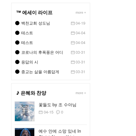
™ 에세이 라이프
more +
백천교회 성도님
04-19
테스트
04-04
테스트
04-04
코로나의 후폭풍은 어디
03-31
로갈까..
응답의 시
03-31
종교는 삶을 아름답게
03-31
하지만
♪ 은혜와 찬양
more +
꽃들도 by 조 수아님
04-15
0
예수 안에 소망 있네 In