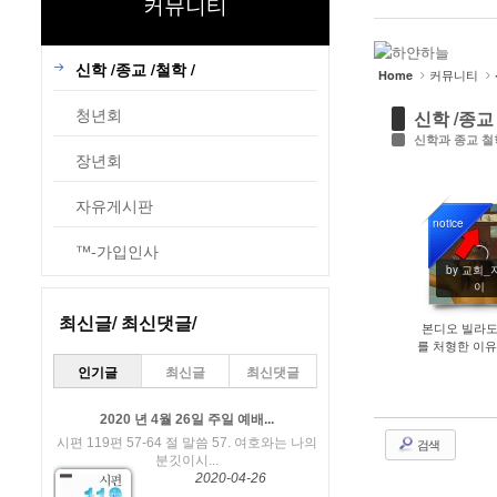
커뮤니티
1
레이아웃 작업
컴퓨터에서 교회 사이트에 유튜브 동영상을 올리시는 
2
신학 /종교 /철학 /
커뮤니티
Home
청년회
신학 /종교 
신학과 종교 철
장년회
자유게시판
notice
™-가입인사
379
by 교회_
이
최신글/ 최신댓글/
본디오 빌라도
를 처형한 이유
인기글
최신글
최신댓글
2020 년 4월 26일 주일 예배...
시편 119편 57-64 절 말씀 57. 여호와는 나의
검색
분깃이시...
2020-04-26