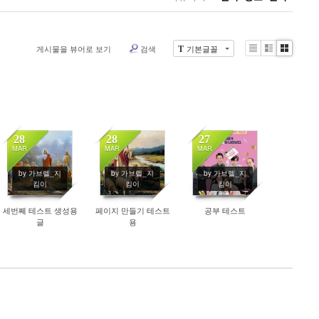
게시물을 뷰어로 보기
검색
기본글꼴
T
List
Zine
Gallery
28
28
27
MAR
MAR
MAR
291
291
320
by 가브렐_지
by 가브렐_지
by 가브렐_지
킴이
킴이
킴이
세번쩨 테스트 생성용
페이지 만들기 테스트
공부 테스트
글
용