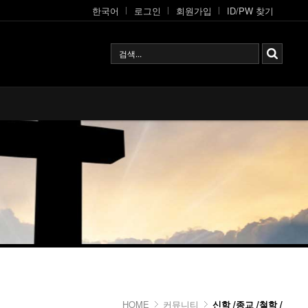
한국어
로그인
회원가입
ID/PW 찾기
HOME
커뮤니티
신학 /종교 /철학 /