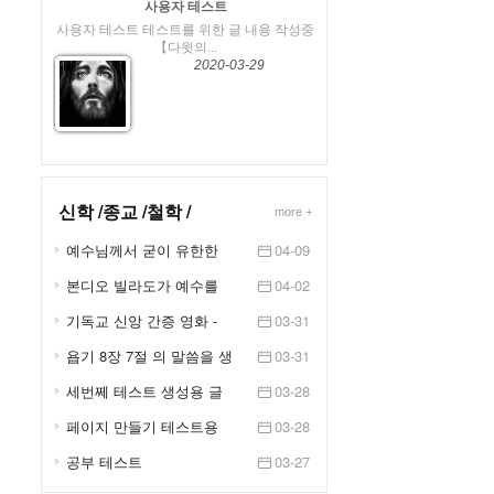
사용자 테스트
사용자 테스트 테스트를 위한 글 내용 작성중
【다윗의...
2020-03-29
신학 /종교 /철학 /
more +
예수님께서 굳이 유한한
04-09
인간의 몸을 입고 오신 ...
본디오 빌라도가 예수를
04-02
처형한 이유(유투브)
기독교 신앙 간증 영화 -
03-31
뒤늦게 찾아온 행복 (2...
욥기 8장 7절 의 말씀을 생
03-31
각 하면서
세번쩨 테스트 생성용 글
03-28
페이지 만들기 테스트용
03-28
공부 테스트
03-27