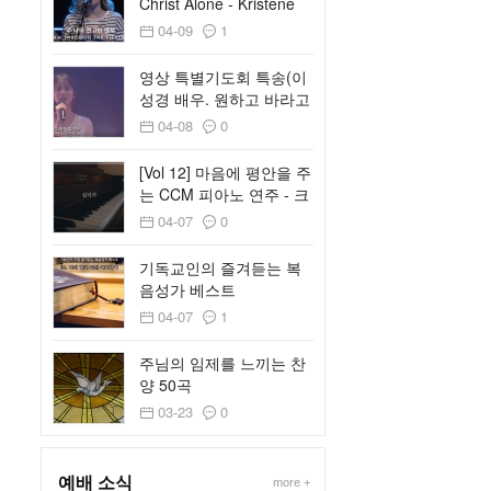
Christ Alone - Kristene
Dimarco
04-09
1
영상 특별기도회 특송(이
성경 배우. 원하고 바라고
기도합니다)
04-08
0
[Vol 12] 마음에 평안을 주
는 CCM 피아노 연주 - 크
리스찬 BGM
04-07
0
기독교인의 즐겨듣는 복
음성가 베스트
04-07
1
주님의 임제를 느끼는 찬
양 50곡
03-23
0
예배 소식
more +