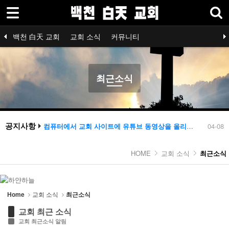
로그인
회원가입
Sketchbook5, 스케치북5
Select language
백천 白天 교회
교회 소식
커뮤니티
백천 白天 교회
공지사항
신학 /종교 /철학 /
최근소식
청년회
교회예배
장년회
기독교 소식
자유게시판
은혜와 찬양
™-가입인
교회 소식
최근소식
Sketchbook5, 스케치북5
- 공지사항
- 최근소식
공지사항
컴퓨터에서 교회 사이트에 유튜브 동영상을 올리시는 방법 설명
04-08
2
교회 홈페이지 작업을 완료 했습니다
04-06
- 교회예배
공지
04-04
HOME
교회 소식
최근소식
공지사항 테스트
04-04
- 기독교 소식
1
레이아웃 작업
03-31
컴퓨터에서 교회 사이트에 유튜브 동영상을 올리시는 방법 설명
04-08
- 은혜와 찬양
2
Home
교회 소식
최근소식
- ™삶-에세이
교회 최근 소식
커뮤니티
교회 최근소식 알림